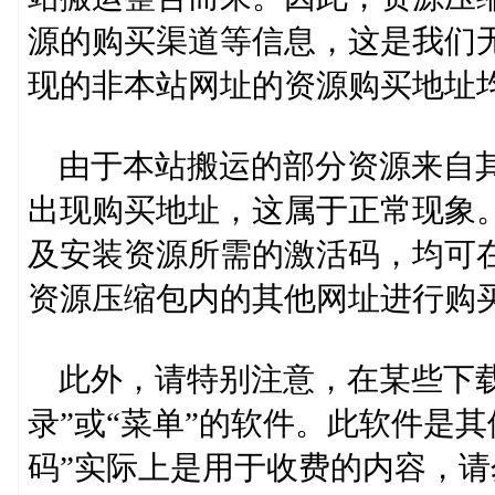
源的购买渠道等信息，这是我们
现的非本站网址的资源购买地址
由于本站搬运的部分资源来自其
出现购买地址，这属于正常现象
及安装资源所需的激活码，均可
资源压缩包内的其他网址进行购
此外，请特别注意，在某些下载
录”或“菜单”的软件。此软件是
码”实际上是用于收费的内容，