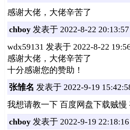
感谢大佬，大佬辛苦了
chboy
发表于 2022-8-22 20:13:57
wdx59131 发表于 2022-8-22 19:5
感谢大佬，大佬辛苦了
十分感谢您的赞助！
张雏名
发表于 2022-9-19 15:42:5
我想请教一下 百度网盘下载贼慢
chboy
发表于 2022-9-19 22:18:16