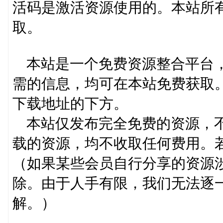
活码是激活资源使用的。本站所
取。
本站是一个免费资源整合平台，
需的信息，均可在本站免费获取
下载地址的下方。
本站仅发布完全免费的资源，不
载的资源，均不收取任何费用。
（如果某些会员自行分享的资源
除。由于人手有限，我们无法逐
解。）