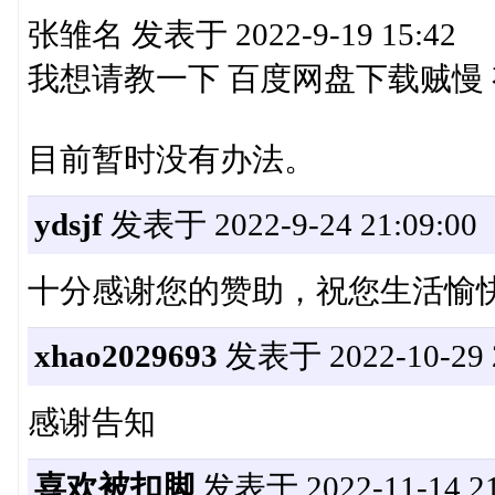
张雏名 发表于 2022-9-19 15:42
我想请教一下 百度网盘下载贼慢
目前暂时没有办法。
ydsjf
发表于 2022-9-24 21:09:00
十分感谢您的赞助，祝您生活愉
xhao2029693
发表于 2022-10-29 2
感谢告知
喜欢被扣脚
发表于 2022-11-14 21