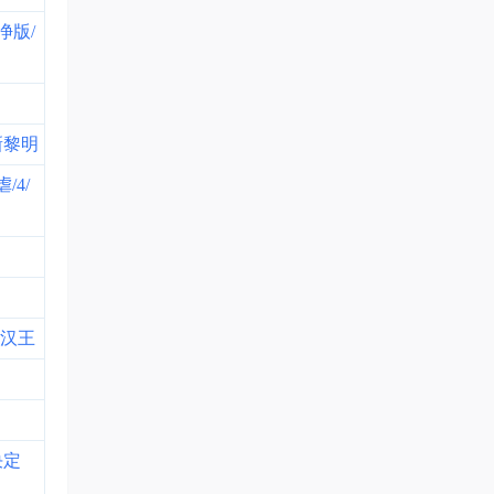
净版/
新黎明
/4/
猛汉王
决定