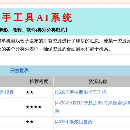
手 工 具 A I 系 统
电影、教程、软件)类别分类归总】
将单机游戏盒子发布的所有资源进行了详尽的汇总。若某一资源
应的各个分类列表中，确保资源的全面展示和易于检索。
开放世界
推荐程度
资源名称
界
|
拟真
★★
[55367]阿拉斯加卡车司机
[44384]ABZU/智慧之海/海洋探索/
★★★★
险
★★
[45760]埃尔祖鲁姆