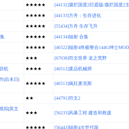
★★★★★
[44132]腐烂国度2巨霸版/腐烂国度2
★★★★★
[44133]方舟：生存进化
★★★★★
[55434]方舟 生存飞升
集
★★★★★
[44134]辐射 合集
★★★★★
[46522]辐射4终极整合144G绅士MO
★★★
[67038]符文世界 龙之荒野
联机
★★★★
[46512]废品机械师
作
|
后末日
|
★★★★★
[46513]疯狂麦克斯
★★
[44791]符文2
模拟
|
英文
★★★
[56233]风暴工程 建造和救援
★★★★★
[56443]辐射4次世代版