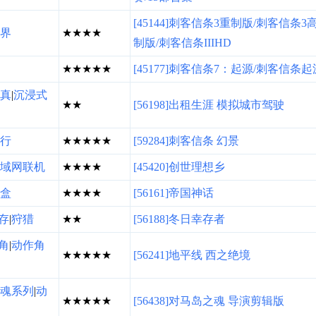
[45144]刺客信条3重制版/刺客信条3
界
★★★★
制版/刺客信条IIIHD
★★★★★
[45177]刺客信条7：起源/刺客信条起
真
|
沉浸式
★★
[56198]出租生涯 模拟城市驾驶
行
★★★★★
[59284]刺客信条 幻景
域网联机
★★★★
[45420]创世理想乡
盒
★★★★
[56161]帝国神话
存
|
狩猎
★★
[56188]冬日幸存者
角
|
动作角
★★★★★
[56241]地平线 西之绝境
魂系列
|
动
★★★★★
[56438]对马岛之魂 导演剪辑版