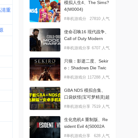
模拟人生4、The Sims?
4(M0004)
高清重
#单机游戏分
27810 人气
享
源
使命召唤16 现代战争、
Call of Duty Modern
#单机游戏分享
6707 人气
只狼：影逝二度、Sekir
o：Shadows Die Twic
#单机游戏分
117288 人气
享
GBA NDS 模拟合集、
口袋妖怪|宝可梦精灵|超
#单机游戏分享
7519 人气
生化危机4 重制版、Re
sident Evil 4(S0002A
#单机游戏分享
628 人气