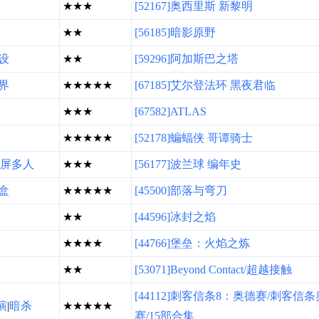
★★★
[52167]奥西里斯 新黎明
★★
[56185]暗影原野
设
★★
[59296]阿加斯巴之塔
界
★★★★★
[67185]艾尔登法环 黑夜君临
★★★
[67582]ATLAS
★★★★★
[52178]蝙蝠侠 哥谭骑士
屏多人
★★★
[56177]波兰球 编年史
盒
★★★★★
[45500]部落与弯刀
★★
[44596]冰封之焰
★★★★
[44766]堡垒：火焰之炼
★★
[53071]Beyond Contact/超越接触
[44112]刺客信条8：奥德赛/刺客信
演
|
暗杀
★★★★★
赛/15部合集