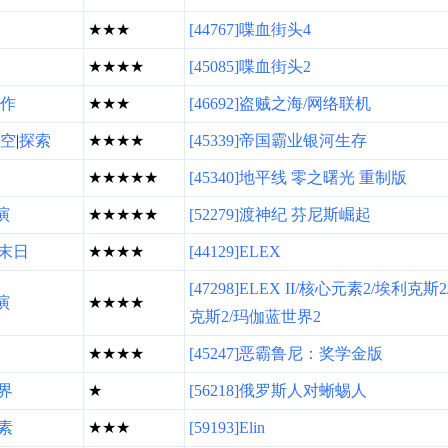
★★★
[44767]喋血街头4
★★★★
[45085]喋血街头2
作
★★★
[46692]盗贼之海/网络联机
空
|
探索
★★★★
[45339]帝国霸业银河生存
★★★★★
[45340]地平线 零之曙光 重制版
演
★★★★★
[52279]渡神纪 芬尼斯崛起
末日
★★★★
[44129]ELEX
[47298]ELEX II/核心元素2/埃利克斯
演
★★★★
克斯2/玛伽蓝世界2
★★★★
[45247]恶霸鲁尼：奖学金版
界
★
[56218]俄罗斯人对蜥蜴人
素
★★★
[59193]Elin