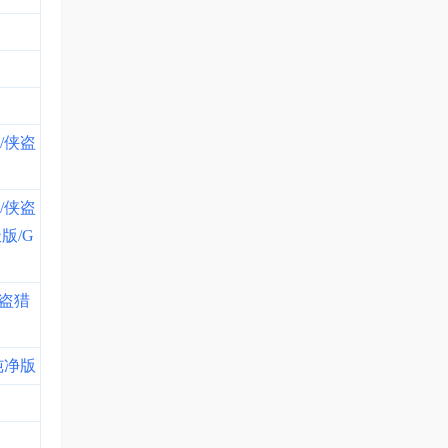
5/侠盗
/侠盗
版/G
侠盗猎
 纯净版