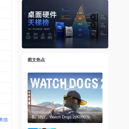
图文热点
看门狗2、Watch Dogs 2(K0002)
条奥德