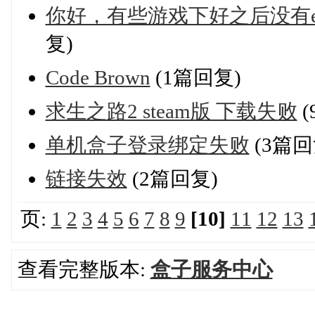
你好，有些游戏下好之后没有e
复)
Code Brown
(1篇回复)
求生之路2 steam版 下载失败
(
单机盒子登录绑定失败
(3篇回
链接失效
(2篇回复)
页:
1
2
3
4
5
6
7
8
9
[10]
11
12
13
查看完整版本:
盒子服务中心