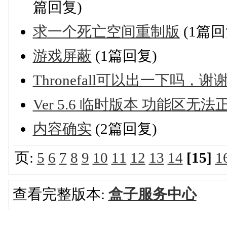
篇回复)
求一个死亡空间重制版
(1篇回
游戏屏蔽
(1篇回复)
Thronefall可以出一下吗，谢
Ver 5.6 临时版本 功能区无
内容确实
(2篇回复)
页:
5
6
7
8
9
10
11
12
13
14
[15]
1
查看完整版本:
盒子服务中心