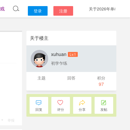
戏
关于2026年单机游戏盒子论坛开展系统升级维护
登录
注册
关于楼主
xuhuan
Lv.1
初学乍练
主题
回答
积分
97
回复
评分
分享
发帖
具
举报