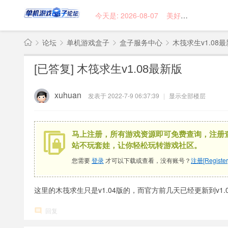
今天是: 2026-08-07 美好的一天,从现在开始
论坛
单机游戏盒子
盒子服务中心
木筏求生v1.08
单
[已答复]
木筏求生v1.08最新版
机
»
›
›
›
游
xuhuan
发表于 2022-7-9 06:37:39
|
显示全部楼层
戏
盒
子
马上注册，所有游戏资源即可免费查询，注册
站不玩套娃，让你轻松玩转游戏社区。
您需要
登录
才可以下载或查看，没有账号？
注册[Register
这里的木筏求生只是v1.04版的，而官方前几天已经更新到v1
回复