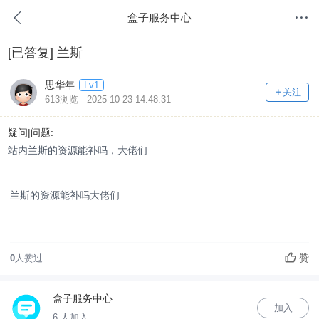
盒子服务中心
[已答复]
兰斯
思华年
Lv1
关注
613浏览 2025-10-23 14:48:31
疑问|问题:
站内兰斯的资源能补吗，大佬们
兰斯的资源能补吗大佬们
赞
0
人赞过
盒子服务中心
加入
6 人加入