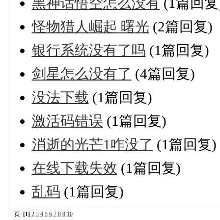
黑神话悟空怎么没有
(1篇回复
怪物猎人崛起 曙光
(2篇回复)
银行系统没有了吗
(1篇回复)
剑星怎么没有了
(4篇回复)
没法下载
(1篇回复)
激活码错误
(1篇回复)
消逝的光芒1咋没了
(1篇回复)
在线下载失效
(1篇回复)
乱码
(1篇回复)
页:
[1]
2
3
4
5
6
7
8
9
10