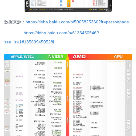
数据来源：
https://tieba.baidu.com/p/5005825360?fr=personpage
https://tieba.baidu.com/p/6133450546?
see_lz=1#135699450528l