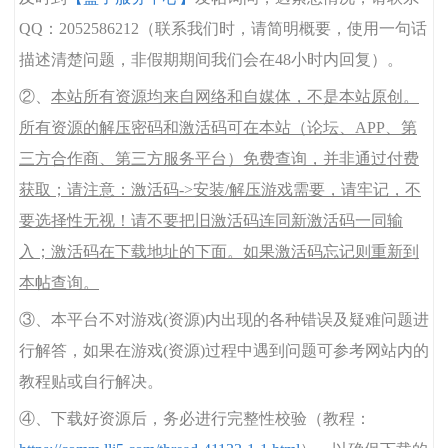
QQ：2052586212（联系我们时，请简明概要，使用一句话
描述清楚问题，非假期期间我们会在48小时内回复）。
②、
本站所有资源均来自网络和自媒体，不是本站原创。
所有资源的解压密码和激活码可在本站（论坛、APP、第
三方合作商、第三方服务平台）免费查询，并非通过付费
获取；请注意：激活码->安装/解压游戏需要，请牢记，不
要选择性无视！请不要把旧激活码连同新激活码一同输
入；激活码在下载地址的下面。如果激活码忘记则重新到
本帖查询。
③、本平台不对游戏(资源)内出现的各种错误及疑难问题进
行解答，如果在游戏(资源)过程中遇到问题可参考网站内的
教程贴或自行解决。
④、下载好资源后，务必进行完整性校验（教程：