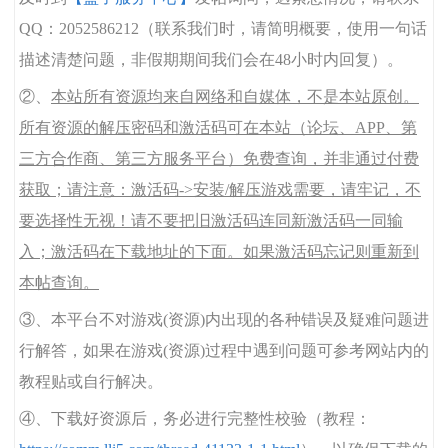
QQ：2052586212（联系我们时，请简明概要，使用一句话
描述清楚问题，非假期期间我们会在48小时内回复）。
②、
本站所有资源均来自网络和自媒体，不是本站原创。
所有资源的解压密码和激活码可在本站（论坛、APP、第
三方合作商、第三方服务平台）免费查询，并非通过付费
获取；请注意：激活码->安装/解压游戏需要，请牢记，不
要选择性无视！请不要把旧激活码连同新激活码一同输
入；激活码在下载地址的下面。如果激活码忘记则重新到
本帖查询。
③、本平台不对游戏(资源)内出现的各种错误及疑难问题进
行解答，如果在游戏(资源)过程中遇到问题可参考网站内的
教程贴或自行解决。
④、下载好资源后，务必进行完整性校验（教程：