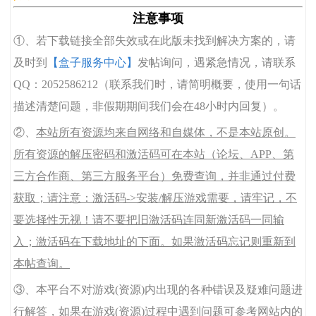
注意事项
①、若下载链接全部失效或在此版未找到解决方案的，请
及时到
【盒子服务中心】
发帖询问，遇紧急情况，请联系
QQ：2052586212（联系我们时，请简明概要，使用一句话
描述清楚问题，非假期期间我们会在48小时内回复）。
②、
本站所有资源均来自网络和自媒体，不是本站原创。
所有资源的解压密码和激活码可在本站（论坛、APP、第
三方合作商、第三方服务平台）免费查询，并非通过付费
获取；请注意：激活码->安装/解压游戏需要，请牢记，不
要选择性无视！请不要把旧激活码连同新激活码一同输
入；激活码在下载地址的下面。如果激活码忘记则重新到
本帖查询。
③、本平台不对游戏(资源)内出现的各种错误及疑难问题进
行解答，如果在游戏(资源)过程中遇到问题可参考网站内的