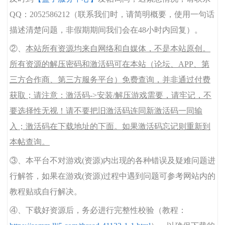
QQ：2052586212（联系我们时，请简明概要，使用一句话
描述清楚问题，非假期期间我们会在48小时内回复）。
②、
本站所有资源均来自网络和自媒体，不是本站原创。
所有资源的解压密码和激活码可在本站（论坛、APP、第
三方合作商、第三方服务平台）免费查询，并非通过付费
获取；请注意：激活码->安装/解压游戏需要，请牢记，不
要选择性无视！请不要把旧激活码连同新激活码一同输
入；激活码在下载地址的下面。如果激活码忘记则重新到
本帖查询。
③、本平台不对游戏(资源)内出现的各种错误及疑难问题进
行解答，如果在游戏(资源)过程中遇到问题可参考网站内的
教程贴或自行解决。
④、下载好资源后，务必进行完整性校验（教程：