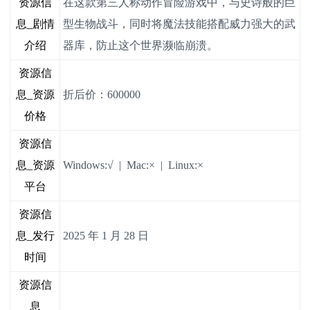
资源信
在这款第三人称动作冒险游戏中，与史诗般的巨
息_剧情
型生物战斗，同时将魔法技能搭配威力强大的武
介绍
器库，防止这个世界濒临崩溃。
资源信
息_资源
折后价：600000
价格
资源信
息_资源
Windows:√ | Mac:× | Linux:×
平台
资源信
息_发行
2025 年 1 月 28 日
时间
资源信
息