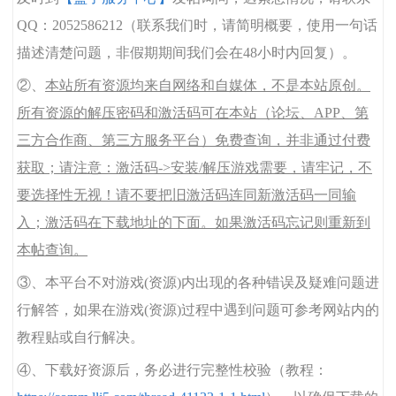
QQ：2052586212（联系我们时，请简明概要，使用一句话
描述清楚问题，非假期期间我们会在48小时内回复）。
②、
本站所有资源均来自网络和自媒体，不是本站原创。
所有资源的解压密码和激活码可在本站（论坛、APP、第
三方合作商、第三方服务平台）免费查询，并非通过付费
获取；请注意：激活码->安装/解压游戏需要，请牢记，不
要选择性无视！请不要把旧激活码连同新激活码一同输
入；激活码在下载地址的下面。如果激活码忘记则重新到
本帖查询。
③、本平台不对游戏(资源)内出现的各种错误及疑难问题进
行解答，如果在游戏(资源)过程中遇到问题可参考网站内的
教程贴或自行解决。
④、下载好资源后，务必进行完整性校验（教程：