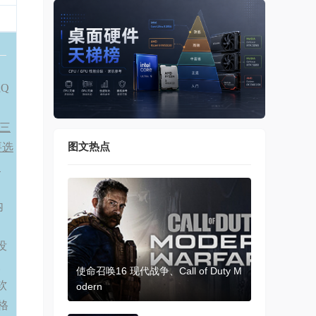
Q
三
图文热点
要选
查
内
没
。
使命召唤16 现代战争、Call of Duty M
软
odern
格