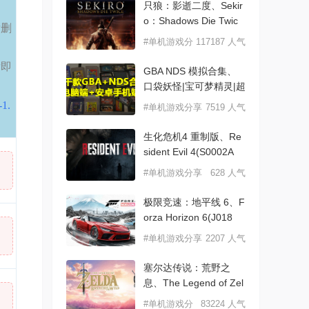
只狼：影逝二度、Sekir
o：Shadows Die Twic
后删
#单机游戏分
117187 人气
享
后即
GBA NDS 模拟合集、
口袋妖怪|宝可梦精灵|超
-1.
#单机游戏分享
7519 人气
生化危机4 重制版、Re
sident Evil 4(S0002A
#单机游戏分享
628 人气
极限竞速：地平线 6、F
orza Horizon 6(J018
#单机游戏分享
2207 人气
塞尔达传说：荒野之
息、The Legend of Zel
d
#单机游戏分
83224 人气