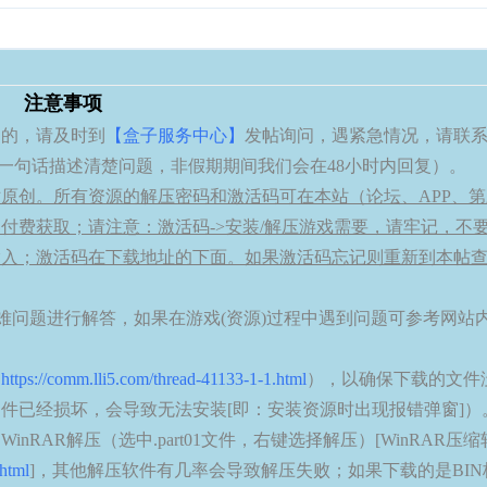
注意事项
案的，请及时到
【盒子服务中心】
发帖询问，遇紧急情况，请联系
，使用一句话描述清楚问题，非假期期间我们会在48小时内回复）。
原创。所有资源的解压密码和激活码可在本站（论坛、APP、第
付费获取；请注意：激活码->安装/解压游戏需要，请牢记，不
输入；激活码在下载地址的下面。如果激活码忘记则重新到本帖
难问题进行解答，如果在游戏(资源)过程中遇到问题可参考网站
：
https://comm.lli5.com/thread-41133-1-1.html
），以确保下载的文件
件已经损坏，会导致无法安装[即：安装资源时出现报错弹窗]）
AR解压（选中.part01文件，右键选择解压）[WinRAR压缩
.html
]，其他解压软件有几率会导致解压失败；如果下载的是BIN