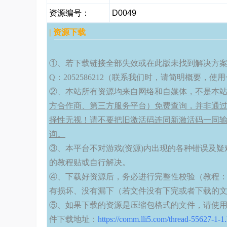
资源编号：
D0049
| 资源下载
①、若下载链接全部失效或在此版未找到解决方
Q：2052586212（联系我们时，请简明概要
②、
本站所有资源均来自网络和自媒体，不是本站
方合作商、第三方服务平台）免费查询，并非通过
择性无视！请不要把旧激活码连同新激活码一同
询。
③、本平台不对游戏(资源)内出现的各种错误及疑
的教程贴或自行解决。
④、下载好资源后，务必进行完整性校验（教程
有损坏、没有漏下（若文件没有下完或者下载的文
⑤、如果下载的资源是压缩包格式的文件，请使用WinR
件下载地址：
https://comm.lli5.com/thread-55627-1-1