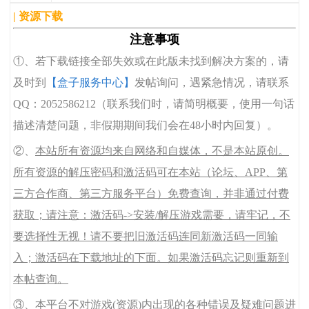
| 资源下载
注意事项
①、若下载链接全部失效或在此版未找到解决方案的，请
及时到
【盒子服务中心】
发帖询问，遇紧急情况，请联系
QQ：2052586212（联系我们时，请简明概要，使用一句话
描述清楚问题，非假期期间我们会在48小时内回复）。
②、
本站所有资源均来自网络和自媒体，不是本站原创。
所有资源的解压密码和激活码可在本站（论坛、APP、第
三方合作商、第三方服务平台）免费查询，并非通过付费
获取；请注意：激活码->安装/解压游戏需要，请牢记，不
要选择性无视！请不要把旧激活码连同新激活码一同输
入；激活码在下载地址的下面。如果激活码忘记则重新到
本帖查询。
③、本平台不对游戏(资源)内出现的各种错误及疑难问题进