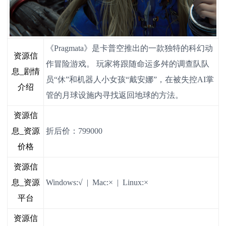
《Pragmata》是卡普空推出的一款独特的科幻动
资源信
作冒险游戏。 玩家将跟随命运多舛的调查队队
息_剧情
员“休”和机器人小女孩“戴安娜”，在被失控AI掌
介绍
管的月球设施内寻找返回地球的方法。
资源信
息_资源
折后价：799000
价格
资源信
息_资源
Windows:√ | Mac:× | Linux:×
平台
资源信