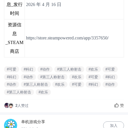
息_发行
2026 年 4 月 16 日
时间
资源信
息
https://store.steampowered.com/app/3357650/
_STEAM
商店
#可爱
#科幻
#动作
#第三人称射击
#欢乐
#可爱
#科幻
#动作
#第三人称射击
#欢乐
#可爱
#科幻
#动作
#第三人称射击
#欢乐
#可爱
#科幻
#动作
#第三人称射击
#欢乐
赞
2
人赞过
单机游戏分享
加入