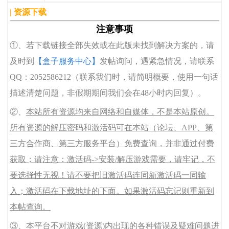
| 资源下载
注意事项
①、若下载链接全部失效或在此版未找到解决方案的，请
及时到
【盒子服务中心】
发帖询问，遇紧急情况，请联系
QQ：2052586212（联系我们时，请简明概要，使用一句话
描述清楚问题，非假期期间我们会在48小时内回复）。
②、
本站所有资源均来自网络和自媒体，不是本站原创。
所有资源的解压密码和激活码可在本站（论坛、APP、第
三方合作商、第三方服务平台）免费查询，并非通过付费
获取；请注意：激活码->安装/解压游戏需要，请牢记，不
要选择性无视！请不要把旧激活码连同新激活码一同输
入；激活码在下载地址的下面。如果激活码忘记则重新到
本帖查询。
③、本平台不对游戏(资源)内出现的各种错误及疑难问题进