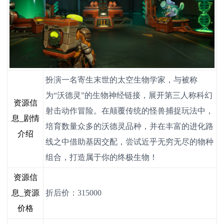
扮演一名寄生末世的太空生物学家，与被称
为“沃德灵”的生物神经链接，展开第三人称科幻
资源信
射击动作冒险。在颠覆传统的怪兽捕捉玩法中，
息_剧情
培育数量众多的沃德灵品种，并在丰富的进化路
介绍
线之中借助基因交配，尝试近乎无穷无尽的物种
组合，打造属于你的终极生物！
资源信
息_资源
折后价：315000
价格