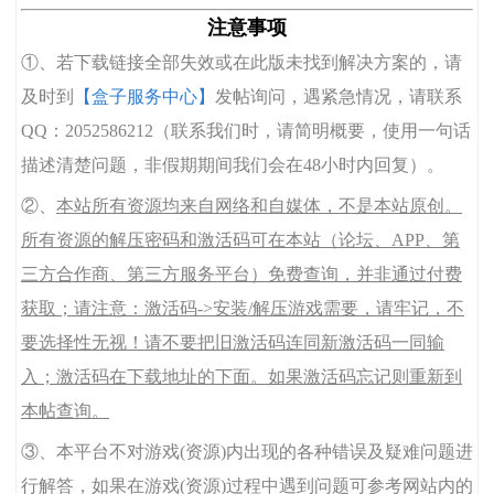
注意事项
①、若下载链接全部失效或在此版未找到解决方案的，请
及时到
【盒子服务中心】
发帖询问，遇紧急情况，请联系
QQ：2052586212（联系我们时，请简明概要，使用一句话
描述清楚问题，非假期期间我们会在48小时内回复）。
②、
本站所有资源均来自网络和自媒体，不是本站原创。
所有资源的解压密码和激活码可在本站（论坛、APP、第
三方合作商、第三方服务平台）免费查询，并非通过付费
获取；请注意：激活码->安装/解压游戏需要，请牢记，不
要选择性无视！请不要把旧激活码连同新激活码一同输
入；激活码在下载地址的下面。如果激活码忘记则重新到
本帖查询。
③、本平台不对游戏(资源)内出现的各种错误及疑难问题进
行解答，如果在游戏(资源)过程中遇到问题可参考网站内的